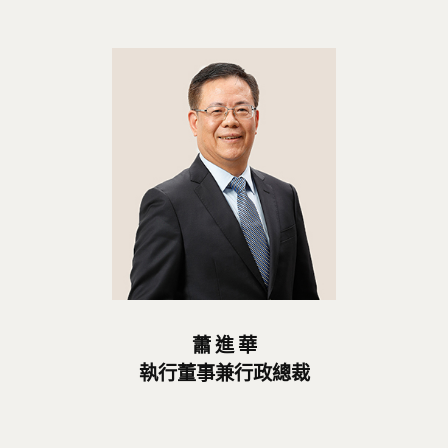
蕭 進 華
執行董事兼行政總裁