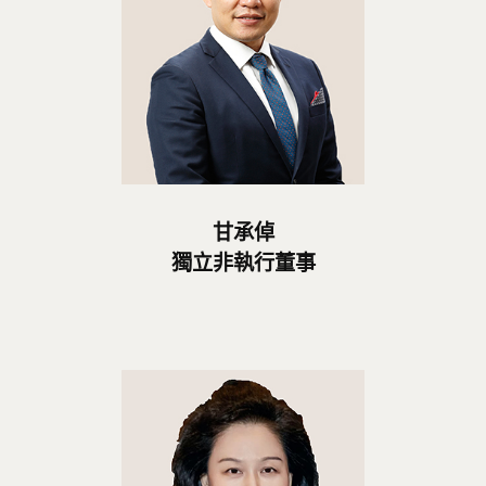
甘承倬
獨立非執行董事