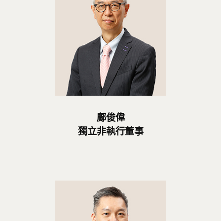
鄺俊偉
獨立非執行董事