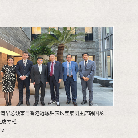
赵清华总领事与香港冠城钟表珠宝集团主席韩国龙
 主席专栏
re