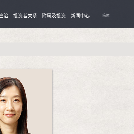
管治
投资者关系
附属及投资
新闻中心
简体