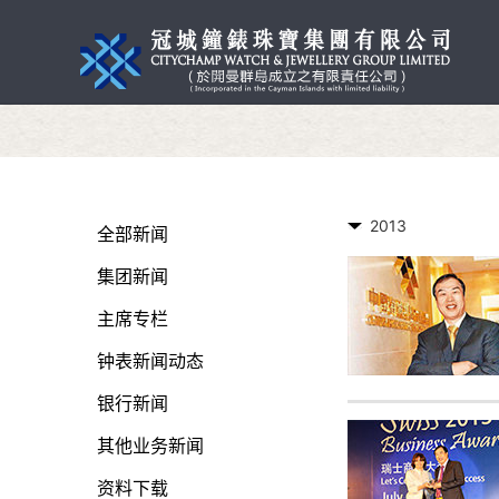
2013
全部新闻
集团新闻
主席专栏
钟表新闻动态
银行新闻
其他业务新闻
资料下载