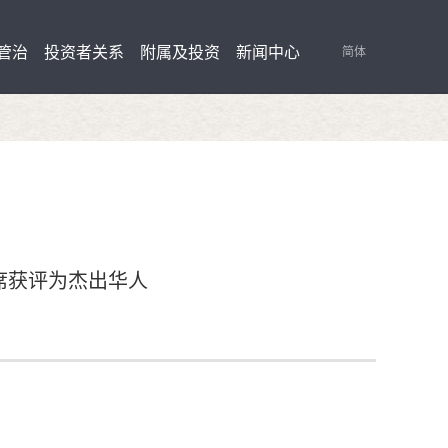
管治
投资者关系
附属及投资
新闻中心
简体
席获评为杰出华人