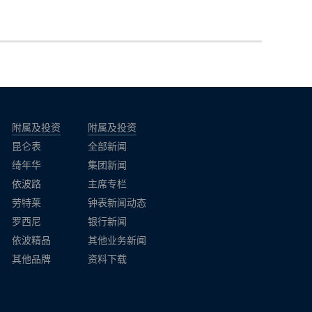
附属及投资
附属及投资
昆仑表
全部新闻
绮年华
集团新闻
依波路
主席专栏
劳特莱
钟表新闻动态
罗西尼
银行新闻
依波精品
其他业务新闻
其他品牌
资料下载