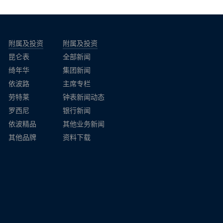
附属及投资
附属及投资
昆仑表
全部新闻
绮年华
集团新闻
依波路
主席专栏
劳特莱
钟表新闻动态
罗西尼
银行新闻
依波精品
其他业务新闻
其他品牌
资料下载