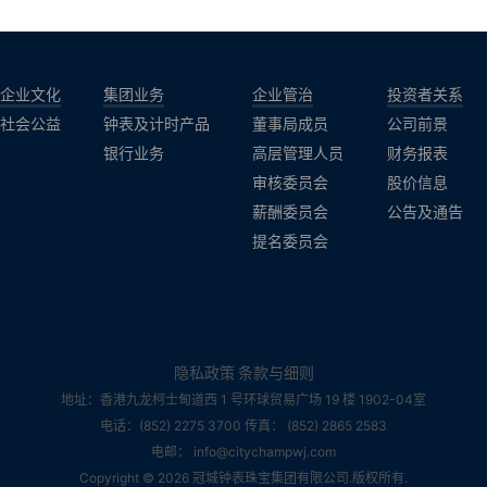
企业文化
集团业务
企业管治
投资者关系
社会公益
钟表及计时产品
董事局成员
公司前景
银行业务
高层管理人员
财务报表
审核委员会
股价信息
薪酬委员会
公告及通告
提名委员会
隐私政策
条款与细则
地址：香港九龙柯士甸道西 1 号环球贸易广场 19 楼 1902-04室
电话：(852) 2275 3700 传真： (852) 2865 2583
电邮： info@citychampwj.com
Copyright © 2026 冠城钟表珠宝集团有限公司.版权所有.